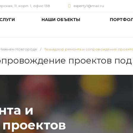
ская, 11, корп. 1, офис 13В
experty1@mail.ru
СЛУГИ
НАШИ ОБЪЕКТЫ
ПОРТФО
в Нижнем Новгороде
/
Технадзор ремонта и сопровождение проект
опровождение проектов под
нта и
 проектов