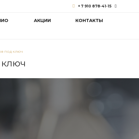
+ 7 910 878-41-15
ЛИО
АКЦИИ
КОНТАКТЫ
+ 7 910 878-41-15
г. Нижний Новгород, ул.
Памирская, 11, корп. 1,
офис 13В
experty1@mail.ru
ов под ключ
 ключ