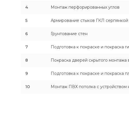
4
Монтаж перфорированных углов
5
Армирование стыков ГКЛ серпянкой
6
Грунтование стен
7
Подготовка к покраске и покраска г
8
Поĸрасĸа дверей сĸрытого монтажа 
9
Подготовка к покраске и покраска п
10
Монтаж ПВХ потолка с устройством 