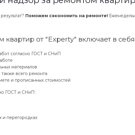
 надзор за ремонтом квартир 
 результат?
Поможем сэкономить на ремонте!
Еженедельн
 квартир от "Experty" включает в себя
абот согласно ГОСТ и СНиП
работе
льных материалов
 также всего ремонта
мете и прописанных стоимостей
но ГОСТ и СНиП:
х и перегородках