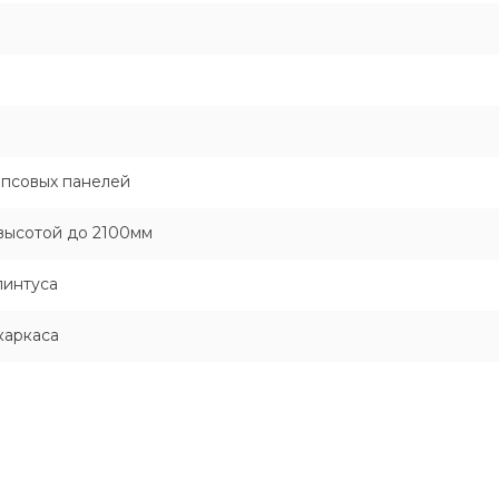
ипсовых панелей
высотой до 2100мм
линтуса
каркаса