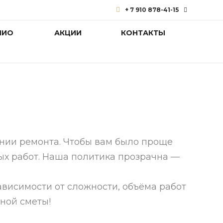
+ 7 910 878-41-15
ЛИО
АКЦИИ
КОНТАКТЫ
+ 7 910 878-41-15
г. Нижний Новгород, ул.
Памирская, 11, корп. 1,
офис 13В
experty1@mail.ru
нии ремонта. Чтобы вам было проще
ых работ. Наша политика прозрачна —
ависимости от сложности, объёма работ
ной сметы!