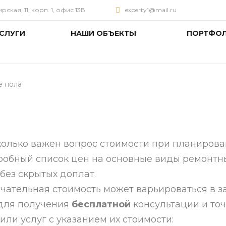
ская, 11, корп. 1, офис 13В
experty1@mail.ru
СЛУГИ
НАШИ ОБЪЕКТЫ
ПОРТФО
е пола
олько важен вопрос стоимости при планирова
робный список цен на основные виды ремонтн
 без скрытых доплат.
чательная стоимость может варьироваться в з
 для получения
бесплатной
консультации и точ
ли услуг с указанием их стоимости: