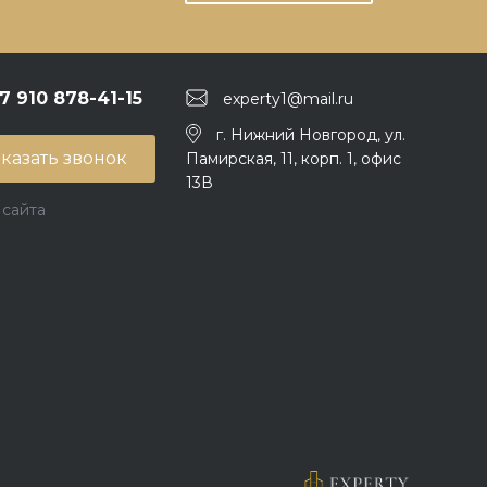
 7 910 878-41-15
experty1@mail.ru
г. Нижний Новгород, ул.
казать звонок
Памирская, 11, корп. 1, офис
13В
 сайта