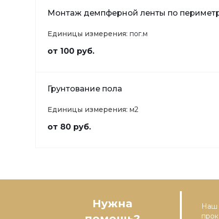
Монтаж демпферной ленты по перимет
Единицы измерения:
пог.м
от 100 руб.
Грунтование пола
Единицы измерения:
м2
от 80 руб.
Нужна
Наш 
прок
помощь?